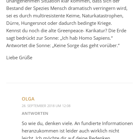
unangenehmen Situation klar kommen, dass sich der
Bestand der Spezies Mensch dramatisch verringern wird,
sei es durch multiresistente Keime, Naturkatastrophen,
Dürre, Hungersnot oder dadurch bedingte Kriege.
Kennst du noch die alte Greenpeace- Karikatur? Die Erde
sagt bedrückt zur Sonne: „Ich hab Homo Sapiens.“
Antwortet die Sonne: „Keine Sorge das geht vorüber.“
Liebe Grüße
OLGA
28. SEPTEMBER 2018 UM 12:08
ANTWORTEN
So wie du, denken viele. An fundierte Informationen
heranzukommen ist leider auch wirklich nicht
leicht. Ich möchte dir auf deine Bedenken