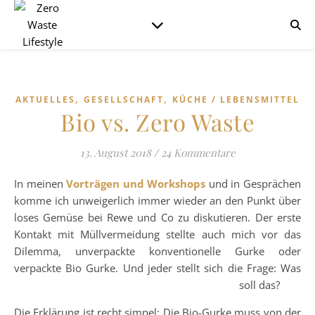
,
,
AKTUELLES
GESELLSCHAFT
KÜCHE / LEBENSMITTEL
Bio vs. Zero Waste
13. August 2018
/
24 Kommentare
In meinen
Vorträgen und Workshops
und in Gesprächen
komme ich unweigerlich immer wieder an den Punkt über
loses Gemüse bei Rewe und Co zu diskutieren. Der erste
Kontakt mit Müllvermeidung stellte auch mich vor das
Dilemma, unverpackte konventionelle Gurke oder
verpackte Bio Gurke. Und jeder stellt sich die Frage: Was
soll das?
Die Erklärung ist recht simpel: Die Bio-Gurke muss von der